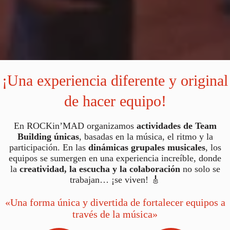
¡Una experiencia diferente y original
de hacer equipo!
En ROCKin’MAD organizamos
actividades de Team
Building únicas
, basadas en la música, el ritmo y la
participación. En las
dinámicas grupales musicales
, los
equipos se sumergen en una experiencia increíble, donde
la
creatividad, la escucha y la colaboración
no solo se
trabajan… ¡se viven! 🎸
«Una forma única y divertida de fortalecer equipos a
través de la música»