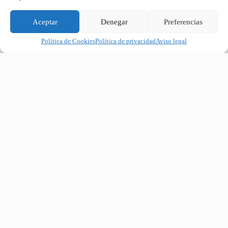
Lunes – Viernes: 10:00 – 22:00
Sábados: 10:00 – 14:00
Aceptar
Denegar
Preferencias
Política de Cookies
Política de privacidad
Aviso legal
Sobre ROCKin'MAD
Tu escuela de Rock y Jazz en Madrid para todas las edades y
niveles. Aprende en un ambiente cálido, motivador y con
profesores expertos.
Escríbenos
contacto@rockinmad.es
Llámanos