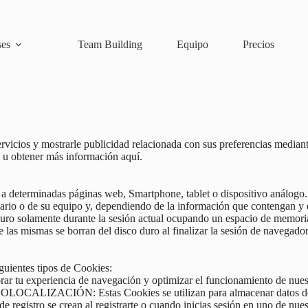
ses
Team Building
Equipo
Precios
ervicios y mostrarle publicidad relacionada con sus preferencias median
 u obtener más información aquí.
 a determinadas páginas web, Smartphone, tablet o dispositivo análogo.
rio o de su equipo y, dependiendo de la información que contengan y de
duro solamente durante la sesión actual ocupando un espacio de memor
e las mismas se borran del disco duro al finalizar la sesión de navegado
guientes tipos de Cookies:
tu experiencia de navegación y optimizar el funcionamiento de nuestr
EOLOCALIZACIÓN: Estas Cookies se utilizan para almacenar datos de g
egistro se crean al registrarte o cuando inicias sesión en uno de nue