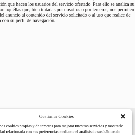
ción que hacen los usuarios del servicio ofertado. Para ello se analiza su
aquéllas que, bien tratadas por nosotros o por terceros, nos permiten
el anuncio al contenido del servicio solicitado o al uso que realice de
 con su perfil de navegación.
¿Dónde estamos?
Gestionar Cookies
rión Eslava, 19 Posterior (Acceso por C/ Fernando
El Católico o Arcipreste de Hita), Madrid
mos cookies propias y de terceros para mejorar nuestros servicios y mostrarle
dad relacionada con sus preferencias mediante el análisis de sus hábitos de