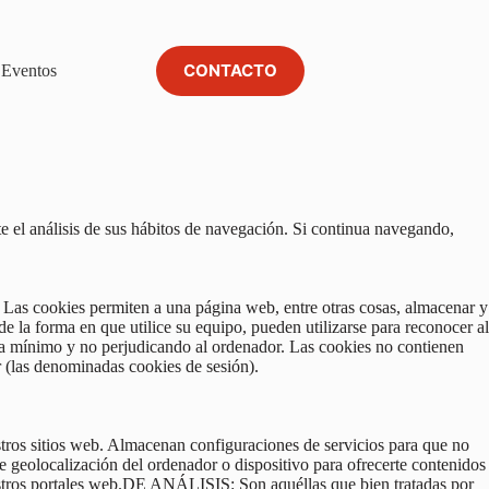
CONTACTO
Eventos
te el análisis de sus hábitos de navegación. Si continua navegando,
 Las cookies permiten a una página web, entre otras cosas, almacenar y
 la forma en que utilice su equipo, pueden utilizarse para reconocer al
ia mínimo y no perjudicando al ordenador. Las cookies no contienen
r (las denominadas cookies de sesión).
os sitios web. Almacenan configuraciones de servicios para que no
eolocalización del ordenador o dispositivo para ofrecerte contenidos
stros portales web.DE ANÁLISIS: Son aquéllas que bien tratadas por