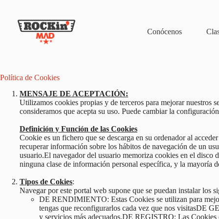
Saltar
al
contenido
Conócenos
Cla
Política de Cookies
MENSAJE DE ACEPTACIÓN:
Utilizamos cookies propias y de terceros para mejorar nuestros s
consideramos que acepta su uso. Puede cambiar la configuración
Definición y Función de las Cookies
Cookie es un fichero que se descarga en su ordenador al acceder
recuperar información sobre los hábitos de navegación de un usua
usuario.El navegador del usuario memoriza cookies en el disco 
ninguna clase de información personal específica, y la mayoría d
Tipos de Cokies
:
Navegar por este portal web supone que se puedan instalar los si
DE RENDIMIENTO: Estas Cookies se utilizan para mejorar 
tengas que reconfigurarlos cada vez que nos visitasDE G
y servicios más adecuados.DE REGISTRO: Las Cookies de r